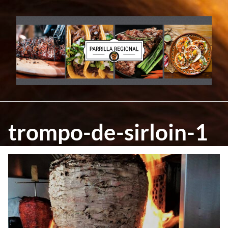
Skip
to
content
trompo-de-sirloin-1