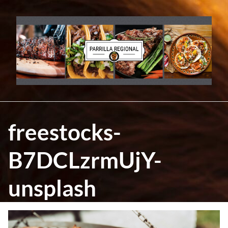
Skip
to
content
freestocks-
B7DCLzrmUjY-
unsplash