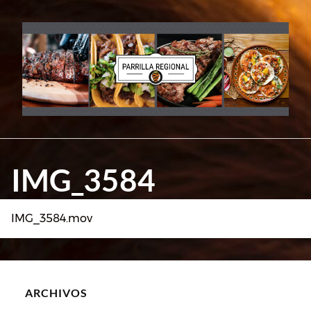
Skip
to
content
IMG_3584
IMG_3584.mov
ARCHIVOS