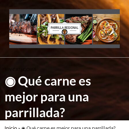
Skip
to
content
SIN CATEGORÍA
◉ Qué carne es
mejor para una
parrillada?
Inicio
»
◉ Qué carne es mejor para una parrillada?